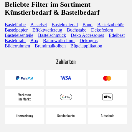
Beliebte Filter im Sortiment
Künstlerbedarf & Bastelbedarf
Bastelfarbe
Bastelset
Bastelmaterial
Band
Bastelzubehör
Bastelpapier
Effektwerkzeug
Buchstabe
Dekofedern
Basteleisenteile
Bastelschmuck
Deko Accessoires
Edelbast
Basteldraht
Box
Baumwollschnur
Dekogras
Bilderrahmen
Brandmalkolben
Bügelapplikation
Zahlarten