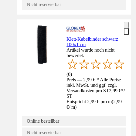
Nicht reservierbar
Klett-Kabelbinder schwarz
100x1 cm
Artikel wurde noch nicht
bewertet.
(
0
)
Preis — 2,99 € * Alle Preise
inkl. MwSt. und ggf. zzgl.
Versandkosten pro ST
2,99 €
*
/
ST
Entspricht 2,99 € pro m
(
2,99
€
/
m
)
Online bestellbar
Nicht reservierbar