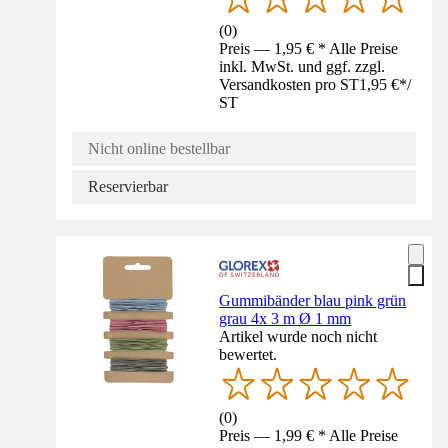
(
0
)
Preis — 1,95 € * Alle Preise
inkl. MwSt. und ggf. zzgl.
Versandkosten pro ST
1,95 €
*
/
ST
Nicht online bestellbar
Reservierbar
Gummibänder blau pink grün
grau 4x 3 m Ø 1 mm
Artikel wurde noch nicht
bewertet.
(
0
)
Preis — 1,99 € * Alle Preise