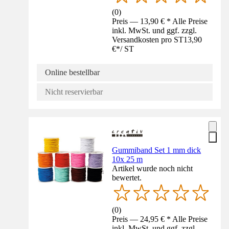
(
0
)
Preis — 13,90 € * Alle Preise
inkl. MwSt. und ggf. zzgl.
Versandkosten pro ST
13,90
€
*
/
ST
Online bestellbar
Nicht reservierbar
Gummiband Set 1 mm dick
10x 25 m
Artikel wurde noch nicht
bewertet.
(
0
)
Preis — 24,95 € * Alle Preise
inkl. MwSt. und ggf. zzgl.