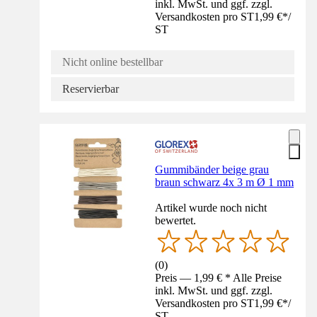
inkl. MwSt. und ggf. zzgl.
Versandkosten pro ST
1,99 €
*
/
ST
Nicht online bestellbar
Reservierbar
Gummibänder beige grau
braun schwarz 4x 3 m Ø 1 mm
Artikel wurde noch nicht
bewertet.
(
0
)
Preis — 1,99 € * Alle Preise
inkl. MwSt. und ggf. zzgl.
Versandkosten pro ST
1,99 €
*
/
ST