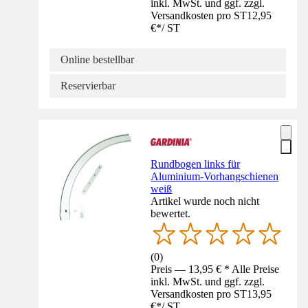
inkl. MwSt. und ggf. zzgl.
Versandkosten pro ST
12,95
€
*
/
ST
Online bestellbar
Reservierbar
Rundbogen links für
Aluminium-Vorhangschienen
weiß
Artikel wurde noch nicht
bewertet.
(
0
)
Preis — 13,95 € * Alle Preise
inkl. MwSt. und ggf. zzgl.
Versandkosten pro ST
13,95
€
*
/
ST