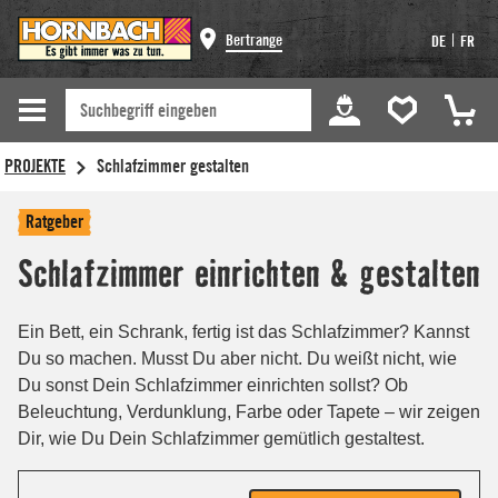
Bertrange
|
DE
FR