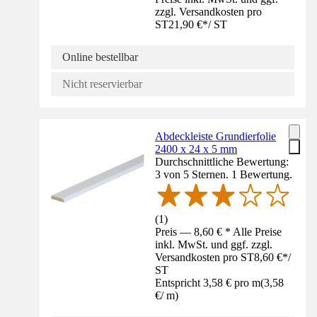
zzgl. Versandkosten pro
ST
21,90 €
*
/
ST
Online bestellbar
Nicht reservierbar
Abdeckleiste Grundierfolie
2400 x 24 x 5 mm
Durchschnittliche Bewertung:
3 von 5 Sternen. 1 Bewertung.
(
1
)
Preis — 8,60 € * Alle Preise
inkl. MwSt. und ggf. zzgl.
Versandkosten pro ST
8,60 €
*
/
ST
Entspricht 3,58 € pro m
(
3,58
€
/
m
)