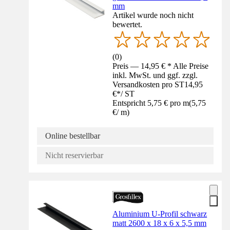
mm
Artikel wurde noch nicht
bewertet.
(
0
)
Preis — 14,95 € * Alle Preise
inkl. MwSt. und ggf. zzgl.
Versandkosten pro ST
14,95
€
*
/
ST
Entspricht 5,75 € pro m
(
5,75
€
/
m
)
Online bestellbar
Nicht reservierbar
Aluminium U-Profil schwarz
matt 2600 x 18 x 6 x 5,5 mm