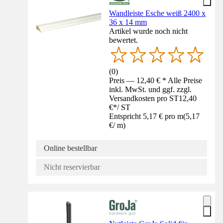
Wandleiste Esche weiß 2400 x
36 x 14 mm
Artikel wurde noch nicht
bewertet.
(
0
)
Preis — 12,40 € * Alle Preise
inkl. MwSt. und ggf. zzgl.
Versandkosten pro ST
12,40
€
*
/
ST
Entspricht 5,17 € pro m
(
5,17
€
/
m
)
Online bestellbar
Nicht reservierbar