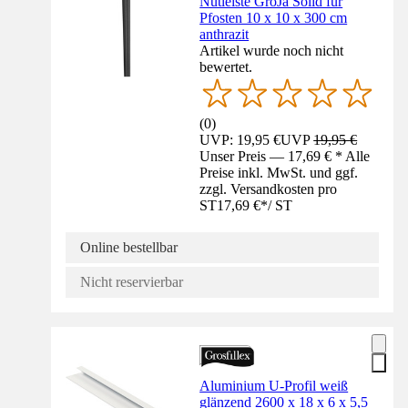
Nutleiste GroJa Solid für
Pfosten 10 x 10 x 300 cm
anthrazit
Artikel wurde noch nicht
bewertet.
(
0
)
UVP: 19,95 €
UVP
19,95 €
Unser Preis — 17,69 € * Alle
Preise inkl. MwSt. und ggf.
zzgl. Versandkosten pro
ST
17,69 €
*
/
ST
Online bestellbar
Nicht reservierbar
Aluminium U-Profil weiß
glänzend 2600 x 18 x 6 x 5,5