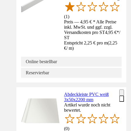
(
1
)
Preis — 4,95 € * Alle Preise
inkl. MwSt. und ggf. zzgl.
Versandkosten pro ST
4,95 €
*
/
ST
Entspricht 2,25 € pro m
(
2,25
€
/
m
)
Online bestellbar
Reservierbar
Abdeckleiste PVC weiß
3x50x2200 mm
Artikel wurde noch nicht
bewertet.
(
0
)