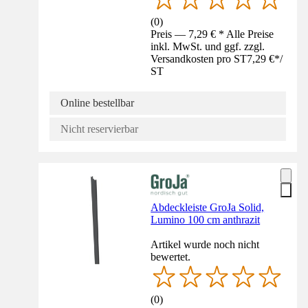
(
0
)
Preis — 7,29 € * Alle Preise
inkl. MwSt. und ggf. zzgl.
Versandkosten pro ST
7,29 €
*
/
ST
Online bestellbar
Nicht reservierbar
Abdeckleiste GroJa Solid,
Lumino 100 cm anthrazit
Artikel wurde noch nicht
bewertet.
(
0
)