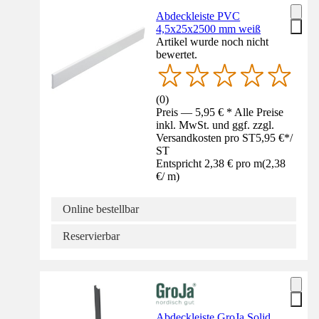
Abdeckleiste PVC
4,5x25x2500 mm weiß
Artikel wurde noch nicht
bewertet.
(
0
)
Preis — 5,95 € * Alle Preise
inkl. MwSt. und ggf. zzgl.
Versandkosten pro ST
5,95 €
*
/
ST
Entspricht 2,38 € pro m
(
2,38
€
/
m
)
Online bestellbar
Reservierbar
Abdeckleiste GroJa Solid,