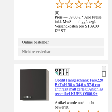
(
0
)
Preis — 39,00 € * Alle Preise
inkl. MwSt. und ggf. zzgl.
Versandkosten pro ST
39,00
€
*
/
ST
Online bestellbar
Nicht reservierbar
Optifit Hängeschrank Faro220
BxTxH 50 x 34,6 x 57,6 cm
anthrazit matt zerlegt Anschlag
reversibel KUFR O506-9+
Artikel wurde noch nicht
bewertet.