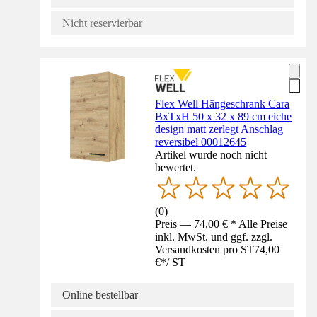
Nicht reservierbar
Flex Well Hängeschrank Cara
BxTxH 50 x 32 x 89 cm eiche
design matt zerlegt Anschlag
reversibel 00012645
Artikel wurde noch nicht
bewertet.
(
0
)
Preis — 74,00 € * Alle Preise
inkl. MwSt. und ggf. zzgl.
Versandkosten pro ST
74,00
€
*
/
ST
Online bestellbar