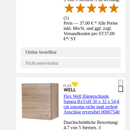
(
1
)
Preis — 37,00 € * Alle Preise
inkl. MwSt. und ggf. zzgl.
Versandkosten pro ST
37,00
€
*
/
ST
Online bestellbar
Nicht reservierbar
Flex Well Hängeschrank
Samoa BxTxH 50 x 32 x 54,8
cm sonoma eiche matt zerlegt
Anschlag reversibel 00007540
Durchschnittliche Bewertung:
4.7 von 5 Sternen. 3