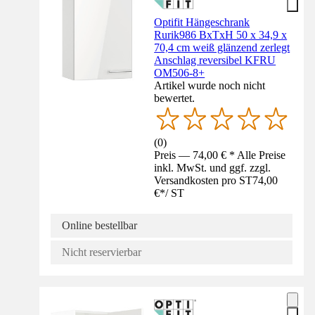
Optifit Hängeschrank
Rurik986 BxTxH 50 x 34,9 x
70,4 cm weiß glänzend zerlegt
Anschlag reversibel KFRU
OM506-8+
Artikel wurde noch nicht
bewertet.
(
0
)
Preis — 74,00 € * Alle Preise
inkl. MwSt. und ggf. zzgl.
Versandkosten pro ST
74,00
€
*
/
ST
Online bestellbar
Nicht reservierbar