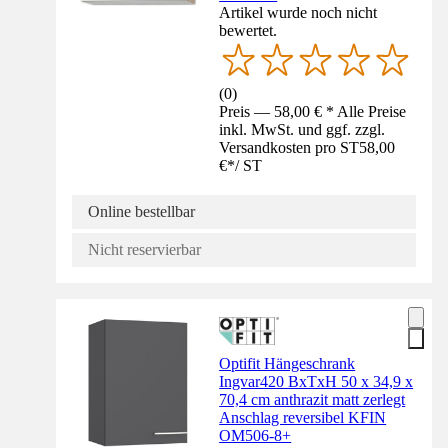
Artikel wurde noch nicht
bewertet.
(
0
)
Preis — 58,00 € * Alle Preise
inkl. MwSt. und ggf. zzgl.
Versandkosten pro ST
58,00
€
*
/
ST
Online bestellbar
Nicht reservierbar
Optifit Hängeschrank
Ingvar420 BxTxH 50 x 34,9 x
70,4 cm anthrazit matt zerlegt
Anschlag reversibel KFIN
OM506-8+