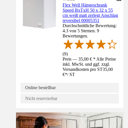
Flex Well Hängeschrank
Speed BxTxH 50 x 32 x 55
cm weiß matt zerlegt Anschlag
reversibel 00005351
Durchschnittliche Bewertung:
4.3 von 5 Sternen. 9
Bewertungen.
(
9
)
Preis — 35,00 € * Alle Preise
inkl. MwSt. und ggf. zzgl.
Versandkosten pro ST
35,00
€
*
/
ST
Online bestellbar
Nicht reservierbar
Ratgeber