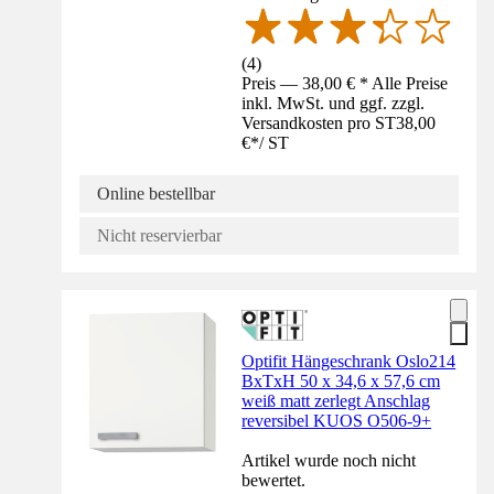
(
4
)
Preis — 38,00 € * Alle Preise
inkl. MwSt. und ggf. zzgl.
Versandkosten pro ST
38,00
€
*
/
ST
Online bestellbar
Nicht reservierbar
Optifit Hängeschrank Oslo214
BxTxH 50 x 34,6 x 57,6 cm
weiß matt zerlegt Anschlag
reversibel KUOS O506-9+
Artikel wurde noch nicht
bewertet.