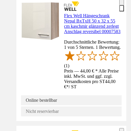
Flex Well Hängeschrank
Nepal BxTxH 50 x 32 x 55
cm kaschmir glänzend zerlegt
Anschlag reversibel 00007583
Durchschnittliche Bewertung:
1 von 5 Sternen. 1 Bewertung.
(
1
)
Preis — 44,00 € * Alle Preise
inkl. MwSt. und ggf. zzgl.
Versandkosten pro ST
44,00
€
*
/
ST
Online bestellbar
Nicht reservierbar