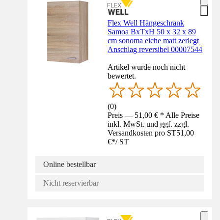
Flex Well Hängeschrank
Samoa BxTxH 50 x 32 x 89
cm sonoma eiche matt zerlegt
Anschlag reversibel 00007544
Artikel wurde noch nicht
bewertet.
(
0
)
Preis — 51,00 € * Alle Preise
inkl. MwSt. und ggf. zzgl.
Versandkosten pro ST
51,00
€
*
/
ST
Online bestellbar
Nicht reservierbar