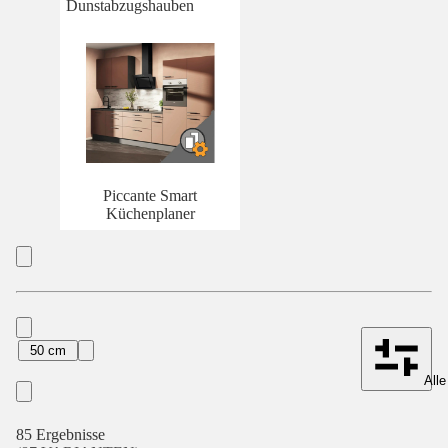
Dunstabzugshauben
Piccante Smart
Küchenplaner
50 cm
Alle
85 Ergebnisse