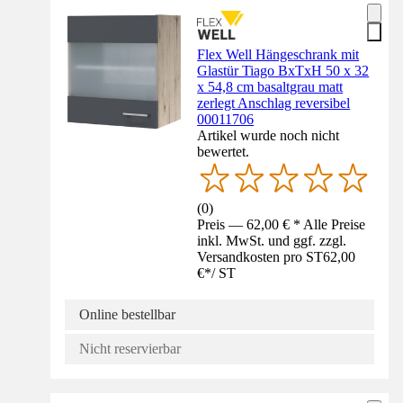
Flex Well Hängeschrank mit
Glastür Tiago BxTxH 50 x 32
x 54,8 cm basaltgrau matt
zerlegt Anschlag reversibel
00011706
Artikel wurde noch nicht
bewertet.
(
0
)
Preis — 62,00 € * Alle Preise
inkl. MwSt. und ggf. zzgl.
Versandkosten pro ST
62,00
€
*
/
ST
Online bestellbar
Nicht reservierbar