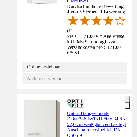
OM506-8+
Durchschnittliche Bewertung:
4 von 5 Sternen. 1 Bewertung.
(
1
)
Preis — 71,00 € * Alle Preise
inkl. MwSt. und ggf. zzgl.
Versandkosten pro ST
71,00
€
*
/
ST
Online bestellbar
Nicht reservierbar
Optifit Hängeschrank
Dakar286 BxTxH 50 x 34,6 x
57,6 cm weiß glänzend zerlegt
Anschlag reversibel KUDK
O506-9+