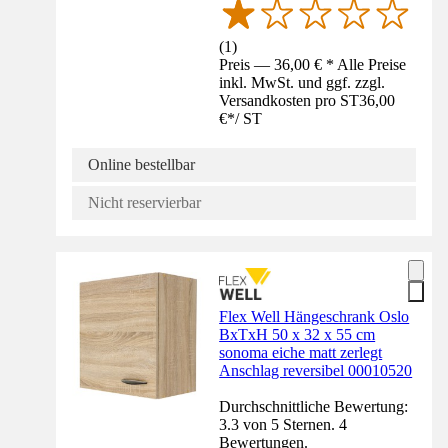
(
1
)
Preis — 36,00 € * Alle Preise
inkl. MwSt. und ggf. zzgl.
Versandkosten pro ST
36,00
€
*
/
ST
Online bestellbar
Nicht reservierbar
Flex Well Hängeschrank Oslo
BxTxH 50 x 32 x 55 cm
sonoma eiche matt zerlegt
Anschlag reversibel 00010520
Durchschnittliche Bewertung:
3.3 von 5 Sternen. 4
Bewertungen.