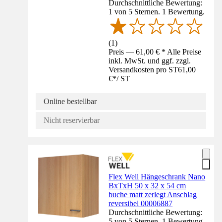
Durchschnittliche Bewertung:
1 von 5 Sternen. 1 Bewertung.
(
1
)
Preis — 61,00 € * Alle Preise
inkl. MwSt. und ggf. zzgl.
Versandkosten pro ST
61,00
€
*
/
ST
Online bestellbar
Nicht reservierbar
Flex Well Hängeschrank Nano
BxTxH 50 x 32 x 54 cm
buche matt zerlegt Anschlag
reversibel 00006887
Durchschnittliche Bewertung:
5 von 5 Sternen. 1 Bewertung.