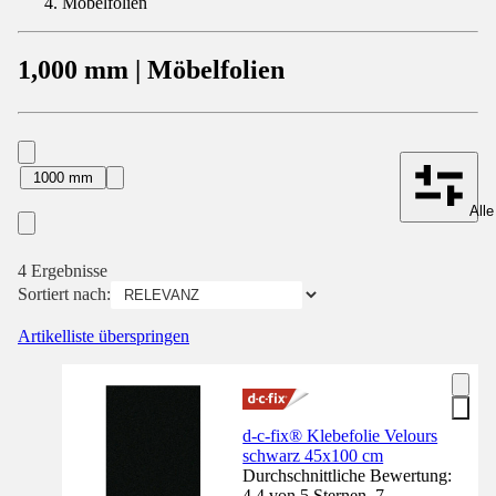
Möbelfolien
1,000 mm | Möbelfolien
1000 mm
Alle
4 Ergebnisse
Sortiert nach:
Artikelliste überspringen
d-c-fix® Klebefolie Velours
schwarz 45x100 cm
Durchschnittliche Bewertung:
4.4 von 5 Sternen. 7