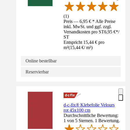
(
1
)
Preis — 6,95 € * Alle Preise
inkl. MwSt. und ggf. zzgl.
Versandkosten pro ST
6,95 €
*
/
ST
Entspricht 15,44 € pro
m²
(
15,44 €
/
m²
)
Online bestellbar
Reservierbar
d-c-fix® Klebefolie Velours
rot 45x100 cm
Durchschnittliche Bewertung:
1 von 5 Sternen. 1 Bewertung.