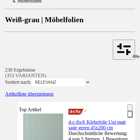
Möbelfolien
Weiß-grau | Möbelfolien
Alle
230 Ergebnisse
(353 VARIANTEN)
Sortiert nach:
Artikelliste überspringen
Top Artikel
d-c-fix® Klebefolie Uni matt
sage green 45x200 cm
Durchschnittliche Bewertung:
4 von 5 Sternen. 1 Bewertung.