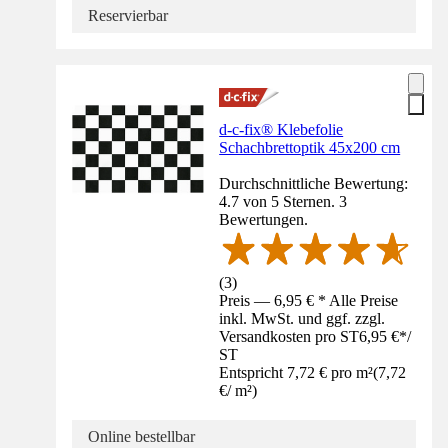
Reservierbar
d-c-fix® Klebefolie
Schachbrettoptik 45x200 cm
Durchschnittliche Bewertung:
4.7 von 5 Sternen. 3
Bewertungen.
(
3
)
Preis — 6,95 € * Alle Preise
inkl. MwSt. und ggf. zzgl.
Versandkosten pro ST
6,95 €
*
/
ST
Entspricht 7,72 € pro m²
(
7,72
€
/
m²
)
Online bestellbar