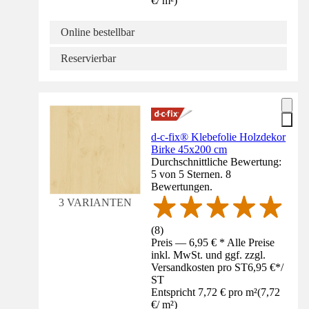
€
/
m²
)
Online bestellbar
Reservierbar
d-c-fix® Klebefolie Holzdekor
Birke 45x200 cm
Durchschnittliche Bewertung:
5 von 5 Sternen. 8
Bewertungen.
3 VARIANTEN
(
8
)
Preis — 6,95 € * Alle Preise
inkl. MwSt. und ggf. zzgl.
Versandkosten pro ST
6,95 €
*
/
ST
Entspricht 7,72 € pro m²
(
7,72
€
/
m²
)