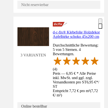
Nicht reservierbar
d-c-fix® Klebefolie Holzdekor
Apfelbirke schoko 45x200 cm
Durchschnittliche Bewertung:
5 von 5 Sternen. 4
Bewertungen.
3 VARIANTEN
(
4
)
Preis — 6,95 € * Alle Preise
inkl. MwSt. und ggf. zzgl.
Versandkosten pro ST
6,95 €
*
/
ST
Entspricht 7,72 € pro m²
(
7,72
€
/
m²
)
Online bestellbar