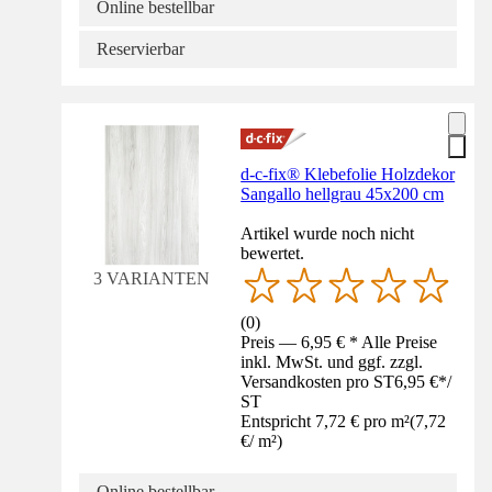
Online bestellbar
Reservierbar
d-c-fix® Klebefolie Holzdekor
Sangallo hellgrau 45x200 cm
Artikel wurde noch nicht
bewertet.
3 VARIANTEN
(
0
)
Preis — 6,95 € * Alle Preise
inkl. MwSt. und ggf. zzgl.
Versandkosten pro ST
6,95 €
*
/
ST
Entspricht 7,72 € pro m²
(
7,72
€
/
m²
)
Online bestellbar