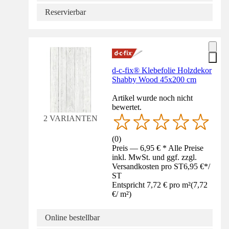
Reservierbar
d-c-fix® Klebefolie Holzdekor
Shabby Wood 45x200 cm
Artikel wurde noch nicht
bewertet.
2 VARIANTEN
(
0
)
Preis — 6,95 € * Alle Preise
inkl. MwSt. und ggf. zzgl.
Versandkosten pro ST
6,95 €
*
/
ST
Entspricht 7,72 € pro m²
(
7,72
€
/
m²
)
Online bestellbar