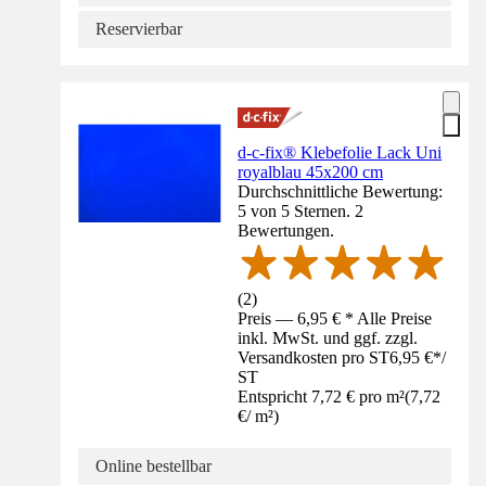
Reservierbar
d-c-fix® Klebefolie Lack Uni
royalblau 45x200 cm
Durchschnittliche Bewertung:
5 von 5 Sternen. 2
Bewertungen.
(
2
)
Preis — 6,95 € * Alle Preise
inkl. MwSt. und ggf. zzgl.
Versandkosten pro ST
6,95 €
*
/
ST
Entspricht 7,72 € pro m²
(
7,72
€
/
m²
)
Online bestellbar