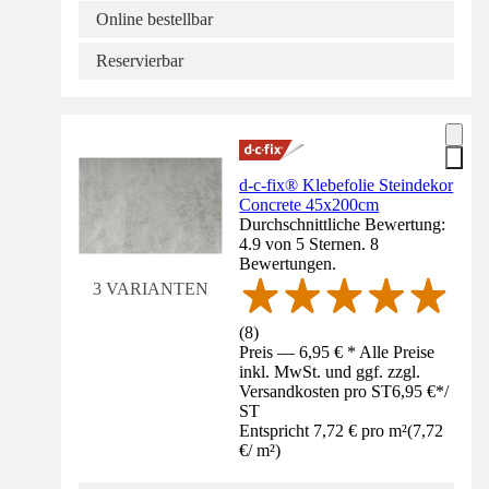
Online bestellbar
Reservierbar
d-c-fix® Klebefolie Steindekor
Concrete 45x200cm
Durchschnittliche Bewertung:
4.9 von 5 Sternen. 8
Bewertungen.
3 VARIANTEN
(
8
)
Preis — 6,95 € * Alle Preise
inkl. MwSt. und ggf. zzgl.
Versandkosten pro ST
6,95 €
*
/
ST
Entspricht 7,72 € pro m²
(
7,72
€
/
m²
)