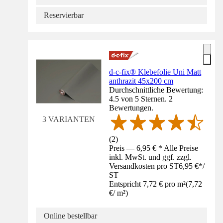
Reservierbar
d-c-fix® Klebefolie Uni Matt
anthrazit 45x200 cm
Durchschnittliche Bewertung:
4.5 von 5 Sternen. 2
Bewertungen.
3 VARIANTEN
(
2
)
Preis — 6,95 € * Alle Preise
inkl. MwSt. und ggf. zzgl.
Versandkosten pro ST
6,95 €
*
/
ST
Entspricht 7,72 € pro m²
(
7,72
€
/
m²
)
Online bestellbar