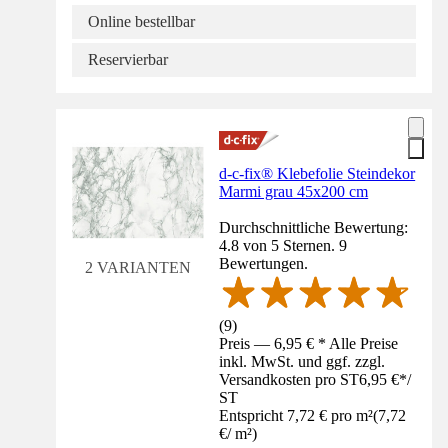
Online bestellbar
Reservierbar
d-c-fix® Klebefolie Steindekor
Marmi grau 45x200 cm
Durchschnittliche Bewertung:
4.8 von 5 Sternen. 9
Bewertungen.
2 VARIANTEN
(
9
)
Preis — 6,95 € * Alle Preise
inkl. MwSt. und ggf. zzgl.
Versandkosten pro ST
6,95 €
*
/
ST
Entspricht 7,72 € pro m²
(
7,72
€
/
m²
)