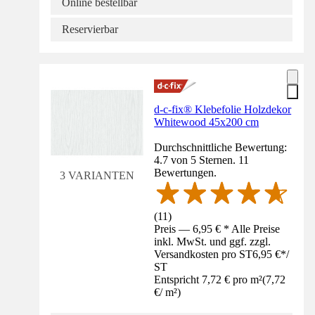
Online bestellbar
Reservierbar
d-c-fix® Klebefolie Holzdekor
Whitewood 45x200 cm
Durchschnittliche Bewertung:
4.7 von 5 Sternen. 11
Bewertungen.
3 VARIANTEN
(
11
)
Preis — 6,95 € * Alle Preise
inkl. MwSt. und ggf. zzgl.
Versandkosten pro ST
6,95 €
*
/
ST
Entspricht 7,72 € pro m²
(
7,72
€
/
m²
)