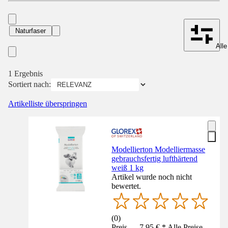
Naturfaser
Alle
1 Ergebnis
Sortiert nach:
Artikelliste überspringen
Modellierton Modelliermasse
gebrauchsfertig lufthärtend
weiß 1 kg
Artikel wurde noch nicht
bewertet.
(
0
)
Preis — 7,95 € * Alle Preise