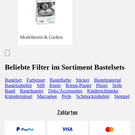
Modellieren & Gießen
Beliebte Filter im Sortiment Bastelsets
Bastelset
Farbenset
Bastelfarbe
Sticker
Bastelmaterial
Bastelzubehör
Stift
Knete
Krepp-Papier
Pinsel
Seife
Band
Bastelpapier
Deko Accessoires
Kinderschminke
Künstlerpinsel
Macramee
Perle
Schmuckzubehör
Stempel
Zahlarten