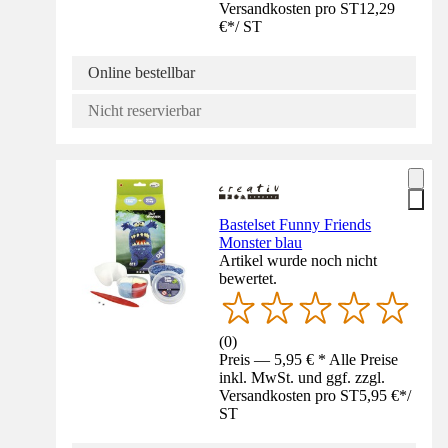
Versandkosten pro ST
12,29
€
*
/
ST
Online bestellbar
Nicht reservierbar
Bastelset Funny Friends
Monster blau
Artikel wurde noch nicht
bewertet.
(
0
)
Preis — 5,95 € * Alle Preise
inkl. MwSt. und ggf. zzgl.
Versandkosten pro ST
5,95 €
*
/
ST