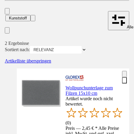
Kunststoff
Alle
2 Ergebnisse
Sortiert nach:
Artikelliste überspringen
Wollpunchunterlage zum
Filzen 15x10 cm
Artikel wurde noch nicht
bewertet.
(
0
)
Preis — 2,45 € * Alle Preise
inkl. MwSt. und ggf. zzgl.