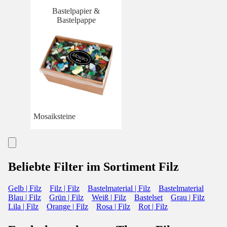
Bastelpapier &
Bastelpappe
Mosaiksteine
Beliebte Filter im Sortiment Filz
Gelb | Filz
Filz | Filz
Bastelmaterial | Filz
Bastelmaterial
Blau | Filz
Grün | Filz
Weiß | Filz
Bastelset
Grau | Filz
Lila | Filz
Orange | Filz
Rosa | Filz
Rot | Filz