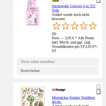
Stickerrolle Unicorn 4 m 352
Teile
Artikel wurde noch nicht
bewertet.
(
0
)
Preis — 3,95 € * Alle Preise
inkl. MwSt. und ggf. zzgl.
Versandkosten pro ST
3,95 €
*
/
ST
Nicht online bestellbar
Reservierbar
Ministicker Kinder Waldtiere
40-tlg.