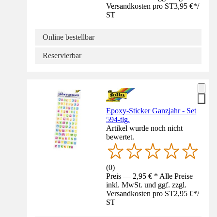
Versandkosten pro ST
3,95 €
*
/
ST
Online bestellbar
Reservierbar
Epoxy-Sticker Ganzjahr - Set
594-tlg.
Artikel wurde noch nicht
bewertet.
(
0
)
Preis — 2,95 € * Alle Preise
inkl. MwSt. und ggf. zzgl.
Versandkosten pro ST
2,95 €
*
/
ST