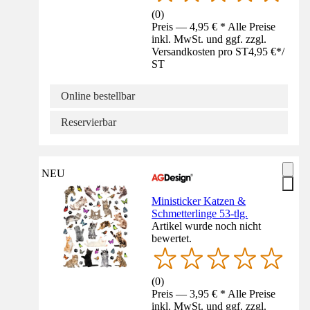
(
0
)
Preis — 4,95 € * Alle Preise
inkl. MwSt. und ggf. zzgl.
Versandkosten pro ST
4,95 €
*
/
ST
Online bestellbar
Reservierbar
NEU
Ministicker Katzen &
Schmetterlinge 53-tlg.
Artikel wurde noch nicht
bewertet.
(
0
)
Preis — 3,95 € * Alle Preise
inkl. MwSt. und ggf. zzgl.