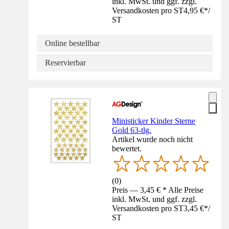
inkl. MwSt. und ggf. zzgl.
Versandkosten pro ST
4,95 €
*
/
ST
Online bestellbar
Reservierbar
Ministicker Kinder Sterne
Gold 63-tlg.
Artikel wurde noch nicht
bewertet.
(
0
)
Preis — 3,45 € * Alle Preise
inkl. MwSt. und ggf. zzgl.
Versandkosten pro ST
3,45 €
*
/
ST