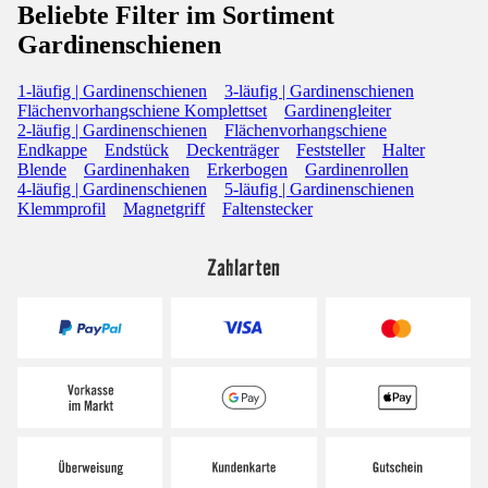
Beliebte Filter im Sortiment
Gardinenschienen
1-läufig | Gardinenschienen
3-läufig | Gardinenschienen
Flächenvorhangschiene Komplettset
Gardinengleiter
2-läufig | Gardinenschienen
Flächenvorhangschiene
Endkappe
Endstück
Deckenträger
Feststeller
Halter
Blende
Gardinenhaken
Erkerbogen
Gardinenrollen
4-läufig | Gardinenschienen
5-läufig | Gardinenschienen
Klemmprofil
Magnetgriff
Faltenstecker
Zahlarten