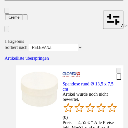
Creme
Alle
1 Ergebnis
Sortiert nach:
Artikelliste überspringen
Spandose rund Ø 13,5 x 7,5
cm
Artikel wurde noch nicht
bewertet.
(
0
)
Preis — 4,55 € * Alle Preise
inkl. MwSt. und ggf. zzgl.