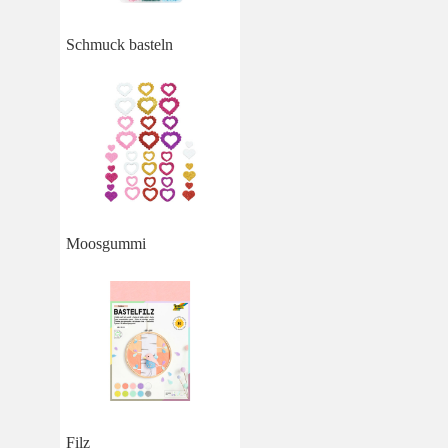
Schmuck basteln
Moosgummi
Filz