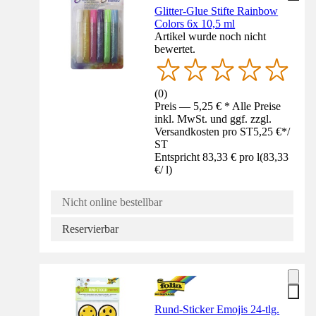
Glitter-Glue Stifte Rainbow
Colors 6x 10,5 ml
Artikel wurde noch nicht
bewertet.
(
0
)
Preis — 5,25 € * Alle Preise
inkl. MwSt. und ggf. zzgl.
Versandkosten pro ST
5,25 €
*
/
ST
Entspricht 83,33 € pro l
(
83,33
€
/
l
)
Nicht online bestellbar
Reservierbar
Rund-Sticker Emojis 24-tlg.