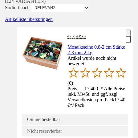
(124 VARIANTEN)
Sortiert nach:
Artikelliste überspringen
Mosaiksteine 0,8-2 cm Stärke
2-3 mm 2 kg
Artikel wurde noch nicht
bewertet.
(
0
)
Preis — 17,40 € * Alle Preise
inkl. MwSt. und ggf. zzgl.
Versandkosten pro Pack
17,40
€
*
/
Pack
Online bestellbar
Nicht reservierbar