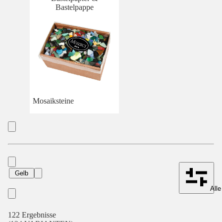
Bastelpappe
Mosaiksteine
Gelb
Alle
122 Ergebnisse