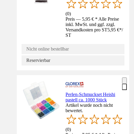
(
0
)
Preis — 5,95 € * Alle Preise
inkl. MwSt. und ggf. zzgl.
Versandkosten pro ST
5,95 €
*
/
ST
Nicht online bestellbar
Reservierbar
Perlen-Schmuckset Heishi
pastell ca. 1000 Stück
Artikel wurde noch nicht
bewertet.
(
0
)