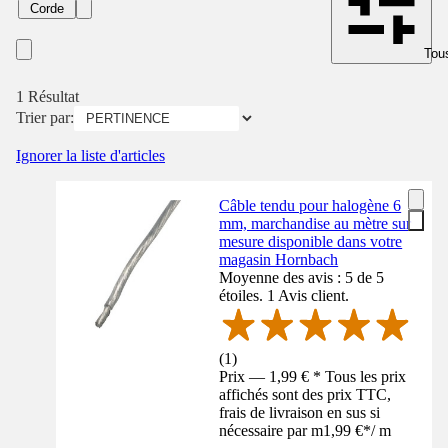
Corde
Tous
1 Résultat
Trier par:
Ignorer la liste d'articles
Câble tendu pour halogène 6
mm, marchandise au mètre sur
mesure disponible dans votre
magasin Hornbach
Moyenne des avis : 5 de 5
étoiles. 1 Avis client.
(
1
)
Prix — 1,99 € * Tous les prix
affichés sont des prix TTC,
frais de livraison en sus si
nécessaire par m
1,99 €
*
/
m