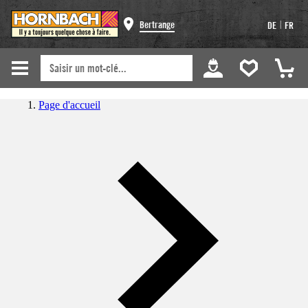
|
Bertrange
DE
FR
Page d'accueil