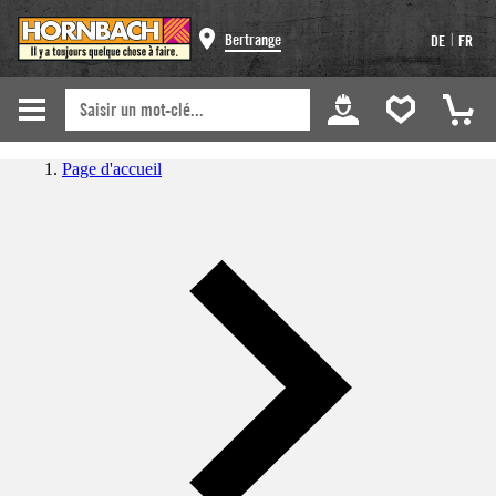
|
Bertrange
DE
FR
Page d'accueil