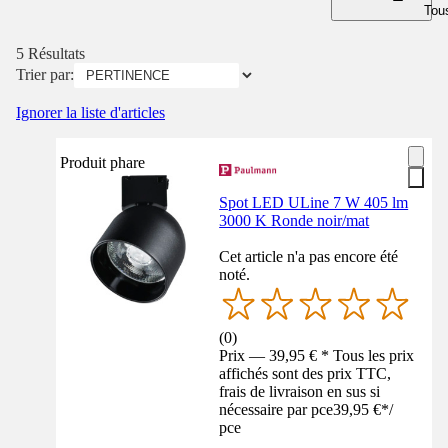
Tous
5 Résultats
Trier par:
Ignorer la liste d'articles
Produit phare
Spot LED ULine 7 W 405 lm
3000 K Ronde noir/mat
Cet article n'a pas encore été
noté.
(
0
)
Prix — 39,95 € * Tous les prix
affichés sont des prix TTC,
frais de livraison en sus si
nécessaire par pce
39,95 €
*
/
pce