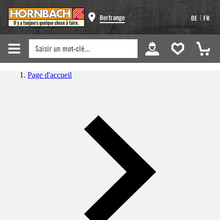
|
Bertrange
DE
FR
Page d'accueil