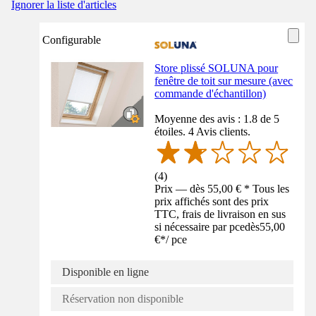
Ignorer la liste d'articles
Configurable
Store plissé SOLUNA pour
fenêtre de toit sur mesure (avec
commande d'échantillon)
Moyenne des avis : 1.8 de 5
étoiles. 4 Avis clients.
(
4
)
Prix — dès 55,00 € * Tous les
prix affichés sont des prix
TTC, frais de livraison en sus
si nécessaire par pce
dès
55,00
€
*
/
pce
Disponible en ligne
Réservation non disponible