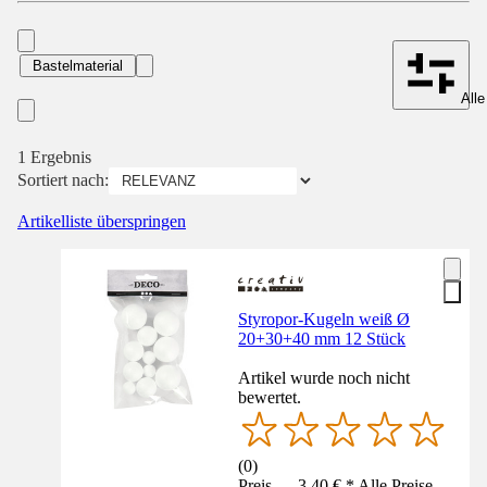
Bastelmaterial
Alle
1 Ergebnis
Sortiert nach:
Artikelliste überspringen
Styropor-Kugeln weiß Ø
20+30+40 mm 12 Stück
Artikel wurde noch nicht
bewertet.
(
0
)
Preis — 3,40 € * Alle Preise